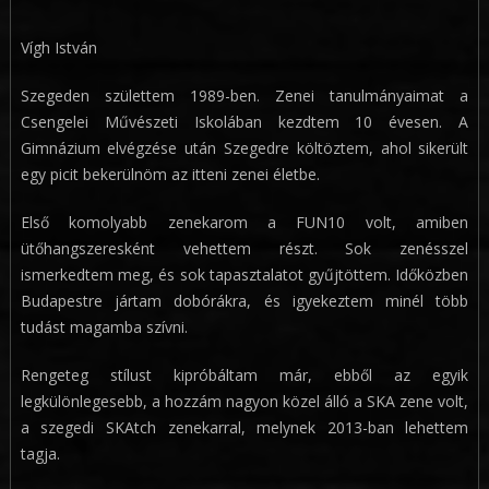
Vígh István
Szegeden születtem 1989-ben. Zenei tanulmányaimat a
Csengelei Művészeti Iskolában kezdtem 10 évesen. A
Gimnázium elvégzése után Szegedre költöztem, ahol sikerült
egy picit bekerülnöm az itteni zenei életbe.
Első komolyabb zenekarom a FUN10 volt, amiben
ütőhangszeresként vehettem részt. Sok zenésszel
ismerkedtem meg, és sok tapasztalatot gyűjtöttem. Időközben
Budapestre jártam dobórákra, és igyekeztem minél több
tudást magamba szívni.
Rengeteg stílust kipróbáltam már, ebből az egyik
legkülönlegesebb, a hozzám nagyon közel álló a SKA zene volt,
a szegedi SKAtch zenekarral, melynek 2013-ban lehettem
tagja.