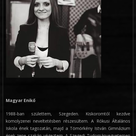
Magyar Enikő
1988-ban születtem, Szegeden. Kiskoromtól kezdve
komolyzenei neveltetésben részesültem. A Rókusi Általános
Iskola ének tagozatán, majd a Tömörkény István Gimnázium
ének-zene szakán végeztem. A Szegedi Tudományegyetemen