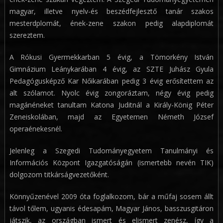
magyar, illetve nyelv-és beszédfejlesztő tanár szakos
mesterdplomát, ének-zene szakon pedig alapdiplomát
szereztem.
A Rókusi Gyermekkarban 5 évig, a Tömorkény István
Gimnázium Leánykarában 4 évig, az SZTE Juhász Gyula
Pedagógusképző Kar Nőikarában pedig 3 évig erősítettem az
alt szólamot. Nyolc évig zongoráztam, négy évig pedig
magánéneket tanultam Katona Juditnál a Király-König Péter
Zeneiskolában, majd az Egyetemen Németh József
operaénekesnél.
Jelenleg a Szegedi Tudományegyetem Tanulmányi és
Információs Központ Igazgatóságán (ismertebb nevén TIK)
dolgozom titkárságvezetőként.
Könnyűzenével 2009 óta foglalkozom, bár a műfaj sosem állt
távol tőlem, ugyanis édesapám, Magyar János, basszusgitáron
játszik, az országban ismert és elismert zenész, így a