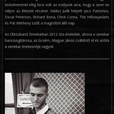
testvéremmel elég kicsi volt az esélyünk arra, hogy a zene ne
váljon az életünk részévé. Halász Judit helyett Jaco Pastorius,
Oscar Peterson, Richard Bona, Chick Corea, The Yellowjackets
és Pat Metheny szólt a magnóból álló nap.
Az Útközband Zenekarban 2012 óta énekelek, ahova a zenekar
basszusgitárosa, az öcsém, Magyar János csábított el és azóta
a zenekar énekesnője vagyok.