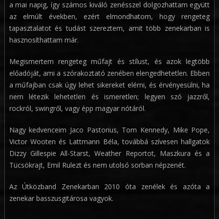
a mai napig, így számos kiváló zenésszel dolgozhattam együtt
az elmúlt években, ezért elmondhatom, hogy rengeteg
tapasztalatot és tudást szereztem, amit több zenekarban is
hasznosíthattam már.
Megismertem rengeteg műfajt és stílust, és azok legtöbb
előadóját, ami a szórakoztató zenében elengedhetetlen. Ebben
a műfajban csak úgy lehet sikereket elérni, és érvényesülni, ha
nem létezik lehetetlen és ismeretlen; legyen szó jazzről,
rockról, swingről, vagy épp magyar nótáról.
Nagy kedvenceim Jaco Pastorius, Tom Kennedy, Mike Pope,
Victor Wooten és Lattmann Béla, továbbá szívesen hallgatok
Dizzy Gillespie All-Starst, Weather Reportot, Maszkura és a
Tücsökrajt, Emil Rulezt és nem utolsó sorban népzenét.
Az Útközband Zenekarban 2010 óta zenélek és azóta a
zenekar basszusgitárosa vagyok.