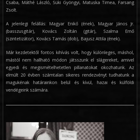
Csaba, Máthé László, Süki Gyöngyi, Matuska Timea, Farsang
Zsolt.
A jelenlegi felállás: Magyar Enikő (ének), Magyar János Jr.
(basszusgitár), Kovács Zoltán (gitár), Szalma Ernő
(szintetizátor), Kovács Tamás (dob), Bajusz Attila (ének).
Már kezdetektől fontos kihívás volt, hogy különleges, máshol,
mástól nem hallható módon játsszunk el slágereket, amivel
egyedi és megismételhetetlen pillanatokat okozhatunk. Az
elmúlt 20 évben számtalan sikeres rendezvényt tudhatunk a
magukénak határainkon belül és kívül, hazai és külföldi
vendégeink számára.