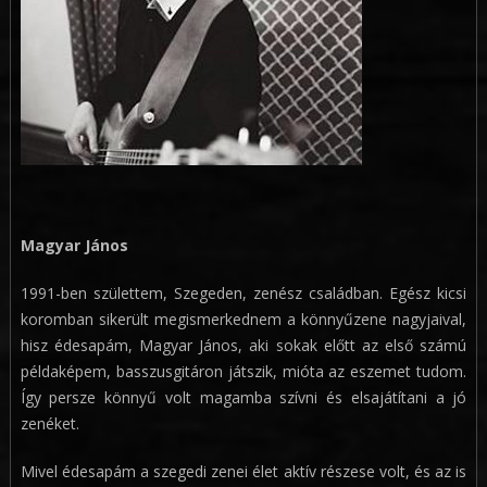
Magyar János
1991-ben születtem, Szegeden, zenész családban. Egész kicsi
koromban sikerült megismerkednem a könnyűzene nagyjaival,
hisz édesapám, Magyar János, aki sokak előtt az első számú
példaképem, basszusgitáron játszik, mióta az eszemet tudom.
Így persze könnyű volt magamba szívni és elsajátítani a jó
zenéket.
Mivel édesapám a szegedi zenei élet aktív részese volt, és az is