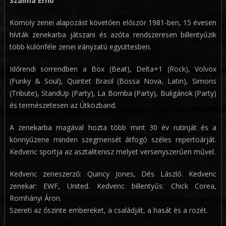
Szalma Ernő
Komoly zenei alapozást követően először 1981-ben, 15 évesen
hívták zenekarba játszani és azóta rendszeresen billentyűzik
több különféle zenei irányzatú együttesben.
Időrendi sorrendben a Box (Beat), Delta+1 (Rock), Volvox
(Funky & Soul), Quintet Brasil (Bossa Nova, Latin), Simons
(Tribute), StandUp (Party), La Bomba (Party), Buligánok (Party)
és természetesen az Útközband.
A zenekarba magával hozta több mint 30 év rutinját és a
könnyűzene minden szegmensét átfogó széles repertoárját.
Kedvenc sportja az asztalitenisz melyet versenyszerűen művel.
Kedvenc zeneszerző: Quincy Jones, Dés László. Kedvenc
zenekar: EWF, United. Kedvenc billentyűs: Chick Corea,
Romhányi Áron.
Szereti az őszinte embereket, a családját, a hasát és a rozét.