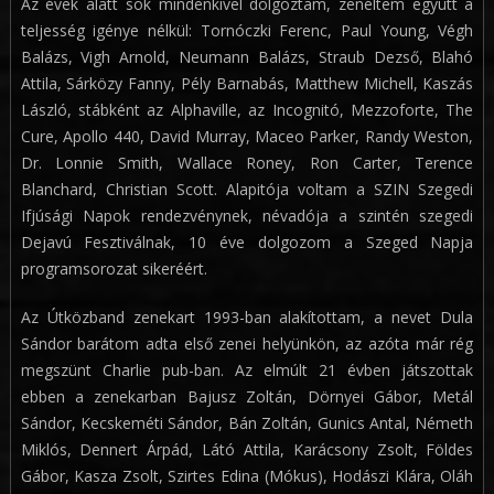
Az évek alatt sok mindenkivel dolgoztam, zenéltem együtt a
teljesség igénye nélkül: Tornóczki Ferenc, Paul Young, Végh
Balázs, Vigh Arnold, Neumann Balázs, Straub Dezső, Blahó
Attila, Sárközy Fanny, Pély Barnabás, Matthew Michell, Kaszás
László, stábként az Alphaville, az Incognitó, Mezzoforte, The
Cure, Apollo 440, David Murray, Maceo Parker, Randy Weston,
Dr. Lonnie Smith, Wallace Roney, Ron Carter, Terence
Blanchard, Christian Scott. Alapitója voltam a SZIN Szegedi
Ifjúsági Napok rendezvénynek, névadója a szintén szegedi
Dejavú Fesztiválnak, 10 éve dolgozom a Szeged Napja
programsorozat sikeréért.
Az Útközband zenekart 1993-ban alakítottam, a nevet Dula
Sándor barátom adta első zenei helyünkön, az azóta már rég
megszünt Charlie pub-ban. Az elmúlt 21 évben játszottak
ebben a zenekarban Bajusz Zoltán, Dörnyei Gábor, Metál
Sándor, Kecskeméti Sándor, Bán Zoltán, Gunics Antal, Németh
Miklós, Dennert Árpád, Látó Attila, Karácsony Zsolt, Földes
Gábor, Kasza Zsolt, Szirtes Edina (Mókus), Hodászi Klára, Oláh