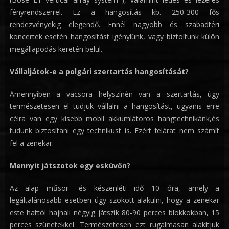
fényrendszerrel. Ez a hangosítás kb. 250-300 fős
rendezvényekig elegendő. Ennél nagyobb és szabadtéri
koncertek esetén hangosítást igénylünk, vagy biztoítunk külön
megállapodás keretén belül.
Vállaljátok-e a polgári szertartás hangosítását?
Amennyiben a vacsora helyszínén van a szertartás, úgy
természetesen el tudjuk vállalni a hangosítást, ugyanis erre
célra van egy kisebb mobil akkumlátoros hangtechnikánk,és
tudunk biztosítani egy technikust is. Ezért felárat nem számít
fel a zenekar.
Mennyit játszotok egy esküvőn?
Az alap műsor- és készenléti idő 10 óra, amely a
legáltalánosabb esetben úgy szokott alakulni, hogy a zenekar
este hattól hajnali négyig játszik 80-90 perces blokkokban, 15
perces szünetekkel. Természetesen ezt rugalmasan alakítjuk