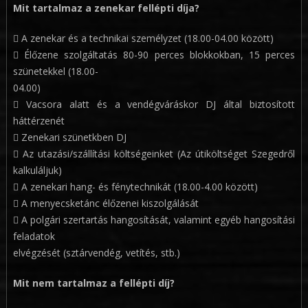
Mit tartalmaz a zenekar fellépti díja?
 A zenekar és a technikai személyzet (18.00-04.00 között)
 Élőzene szolgáltatás 80-90 perces blokkokban, 15 perces
szünetekkel (18.00-
04.00)
 Vacsora alatt és a vendégváráskor DJ által biztosított
háttérzenét
 Zenekari szünetkben DJ
 Az utazási/szállítási költségeinket (Az útiköltséget Szegedről
kalkuláljuk)
 A zenekari hang- és fénytechnikát (18.00-4.00 között)
 A menyecsketánc élőzenei kiszolgálását
 A polgári szertartás hangosítását, valamint egyéb hangosítási
feladatok
elvégzését (sztárvendég, vetítés, stb.)
Mit nem tartalmaz a fellépti díj?