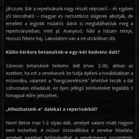
Játszunk. Bár a repertoárunk nagy részét népszerű – és egyben
jól táncolható – magyar és nemzetközi slágerek alkotják, de
emellett a legjobb mulatós dalok is megtalálhatóak meg a
repertoárunkban, mint pl: Aranyeső, Nád a házam teteje,
Hosszú fekete haj, Lakodalom van a mi utcánkban stb.
Külön kérésre betanultok-e egy-két kedvenc dalt?
Szívesen betanulunk kedvenc dalt (max. 2-őt), abban az
esetben, ha ezt a zenekarunk be tudja építeni a továbbiakban a
műsorába, valamint a “hangszerelésünk” lehetővé teszik a dal
színvonalas előadását. Az ilyen jellegű kéréseiteket legalább 3
hónappal előre jelezzétek.
„Kihúzhatunk-e” dalokat a repertoárból?
Nem! Illetve max 1-2 olyan dalt, amelyet valami miatt nagyon
nem kedveltek. A műsor összeállítása a zenekar feladata,
amelyet nagyban befolyásolhat a vendégsereg összetétele.