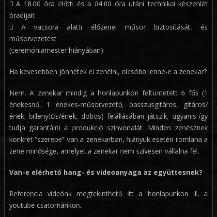
 A 18.00 óra előtti és a 04.00 óra utáni technikai készenlét
óradíjait
 A vacsora alatti élőzenei műsor biztosítását, és
műsorvezetést
(ceremóniamester hiányában)
Ha kevesebben jönnétek el zenélni, olcsóbb lenne-e a zenekar?
Nem. A zenekar mindig a honlapunkon feltüntetett 6 fős (1
énekesnő, 1 énekes-műsorvezető, basszusgitáros, gitáros/
ének, billenytűs/ének, dobos) felállásában játszik, ugyanis így
tudja garantálni a produkció színvonalát. Minden zenésznek
konkrét “szerepe” van a zenekarban, hiányuk esetén romlana a
zene minősége, amelyet a zenekar nem szívesen vállalna fel.
Van-e elérhető hang- és videoanyaga az együttesnek?
Referencia videónk megtekinthető itt a honlapunkon ill. a
youtube csatornánkon.