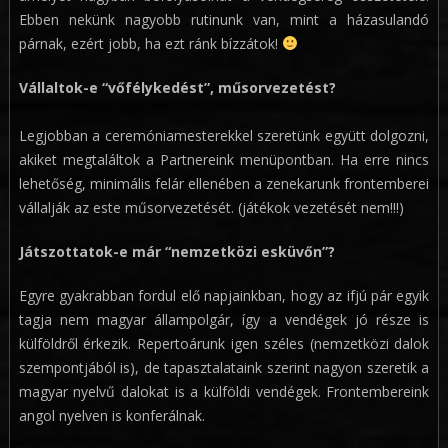
Ebben nekünk nagyobb rutinunk van, mint a házasulandó
párnak, ezért jobb, ha ezt ránk bízzátok!
Vállaltok-e “vőfélykedést”, műsorvezetést?
Legjobban a ceremóniamesterekkel szeretünk együtt dolgozni,
akiket megtaláltok a Partnereink menüpontban. Ha erre nincs
lehetőség, minimális felár ellenében a zenekarunk frontemberei
vállalják az este műsorvezetését. (játékok vezetését nem!!!)
Játszottatok-e már “nemzetközi esküvőn”?
Egyre gyakrabban fordul elő napjainkban, hogy az ifjú pár egyik
tagja nem magyar állampolgár, így a vendégek jó része is
külföldről érkezik. Repertoárunk igen széles (nemzetközi dalok
szempontjából is), de tapasztalataink szerint nagyon szeretik a
magyar nyelvű dalokat is a külföldi vendégek. Frontembereink
angol nyelven is konferálnak.