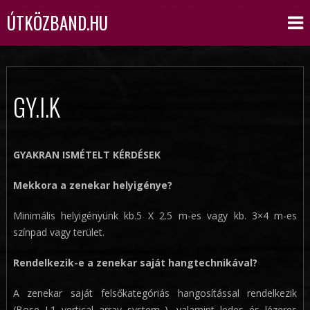
ÚTKÖZBAND.HU
GY.I.K
GYAKRAN ISMÉTELT KÉRDÉSEK
Mekkora a zenekar helyigénye?
Minimális helyigényünk kb.5 X 2.5 m-es vagy kb. 3×4 m-es
színpad vagy terület.
Rendelkezik-e a zenekar saját hangtechnikával?
A zenekar saját felsőkategóriás hangosítással rendelkezik
(Bose L1 vertical array system ), valamint ledes és lézeres