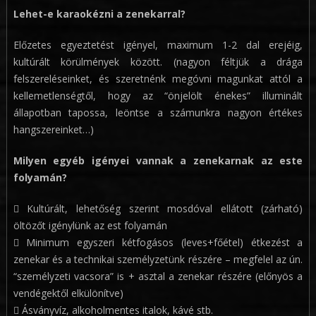
Lehet-e karaokézni a zenekarral?
Előzetes egyeztetést igényel, maximum 1-2 dal erejéig,
kultúrált körülmények között. (nagyon féltjük a drága
felszereléseinket, és szeretnénk megóvni magunkat attól a
kellemetlenségtől, hogy az “önjelölt énekes” illuminált
állapotban tapossa, leöntse a számunkra nagyon értékes
hangszereinket…)
Milyen egyéb igényei vannak a zenekarnak az este
folyamán?
 Kultúrált, lehetőség szerint mosdóval ellátott (zárható)
öltözőt igénylünk az est folyamán
 Minimum egyszeri kétfogásos (leves+főétel) étkezést a
zenekar és a technikai személyzetünk részére – megfelel az ún.
“személyzeti vacsora” is + asztal a zenekar részére (előnyös a
vendégektől elkülönítve)
 Ásványvíz, alkoholmentes italok, kávé stb.