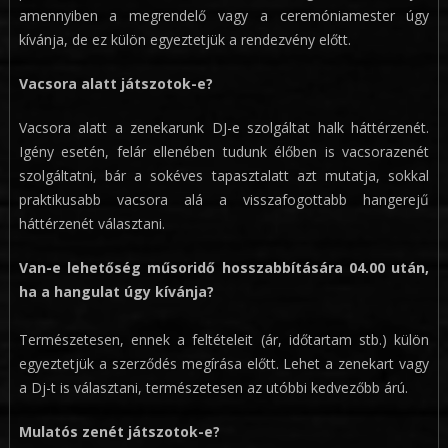
amennyiben a megrendelő vagy a ceremóniamester úgy
kívánja, de ez külön egyeztetjük a rendezvény előtt.
Vacsora alatt játszotok-e?
Vacsora alatt a zenekarunk DJ-e szolgáltat halk háttérzenét.
Igény esetén, felár ellenében tudunk élőben is vacsorazenét
szolgáltatni, bár a sokéves tapasztalatt azt mutatja, sokkal
praktikusabb vacsora alá a visszafogottabb hangerejű
háttérzenét választani.
Van-e lehetőség műsoridő hosszabbítására 04.00 után,
ha a hangulat úgy kívánja?
Természetesen, ennek a feltételeit (ár, időtartam stb.) külön
egyeztetjük a szerződés megírása előtt. Lehet a zenekart vagy
a Dj-t is választani, természetesen az utóbbi kedvezőbb árú.
Mulatós zenét játszotok-e?