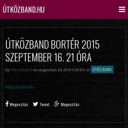
ÚTKÖZBAND.HU
ÚTKÖZBAND BORTÉR 2015
SZEPTEMBER 16. 21 ÓRA
ÚTKÖZBAND
by
Utkozband
on augusztus 24, 2015 5:26 DU. in
http://borter.hu/
Megosztás
Tweet
Megosztás