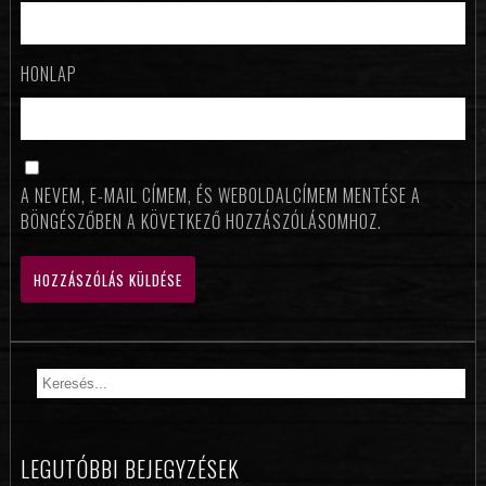
HONLAP
A NEVEM, E-MAIL CÍMEM, ÉS WEBOLDALCÍMEM MENTÉSE A
BÖNGÉSZŐBEN A KÖVETKEZŐ HOZZÁSZÓLÁSOMHOZ.
LEGUTÓBBI BEJEGYZÉSEK